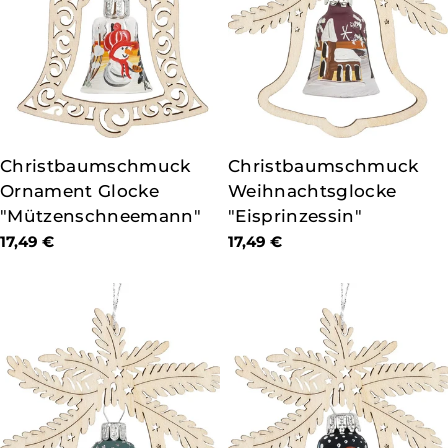
TYP:
Christbaumschmuck
TYP:
Christbaumschmuck
Ornament Glocke
Weihnachtsglocke
"Mützenschneemann"
"Eisprinzessin"
Regulärer
17,49 €
Regulärer
17,49 €
Preis
Preis