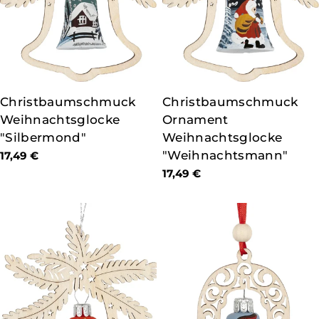
TYP:
Christbaumschmuck
TYP:
Christbaumschmuck
Weihnachtsglocke
Ornament
"Silbermond"
Weihnachtsglocke
"Weihnachtsmann"
Regulärer
17,49 €
Preis
Regulärer
17,49 €
Preis