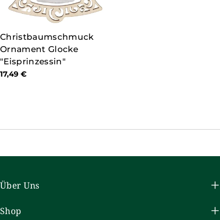
TYP:
Christbaumschmuck
Ornament Glocke
"Eisprinzessin"
Regulärer
17,49 €
Preis
Über Uns
Shop