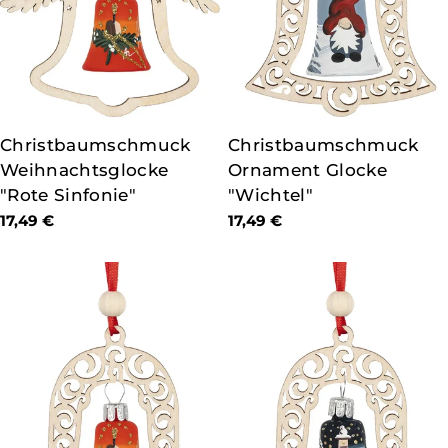
TYP:
Christbaumschmuck
TYP:
Christbaumschmuck
Weihnachtsglocke
Ornament Glocke
"Rote Sinfonie"
"Wichtel"
Regulärer
17,49 €
Regulärer
17,49 €
Preis
Preis