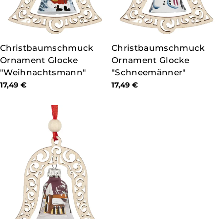
TYP:
Christbaumschmuck
TYP:
Christbaumschmuck
Ornament Glocke
Ornament Glocke
"Weihnachtsmann"
"Schneemänner"
Regulärer
17,49 €
Regulärer
17,49 €
Preis
Preis