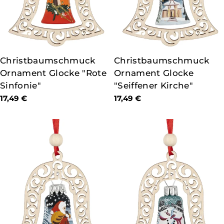
TYP:
Christbaumschmuck
TYP:
Christbaumschmuck
Ornament Glocke "Rote
Ornament Glocke
Sinfonie"
"Seiffener Kirche"
Regulärer
17,49 €
Regulärer
17,49 €
Preis
Preis