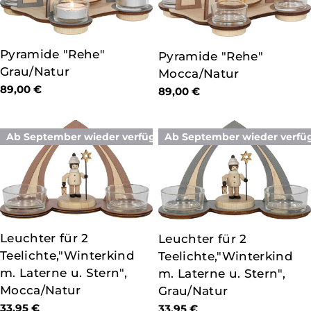
TYP:
Pyramide "Rehe"
TYP:
Pyramide "Rehe"
Grau/Natur
Mocca/Natur
Regulärer
89,00 €
Regulärer
89,00 €
Preis
Preis
Ab September wieder verfügbar
Ab September wieder verfü
TYP:
Leuchter für 2
TYP:
Leuchter für 2
Teelichte,"Winterkind
Teelichte,"Winterkind
m. Laterne u. Stern",
m. Laterne u. Stern",
Mocca/Natur
Grau/Natur
Regulärer
33,95 €
Regulärer
33,95 €