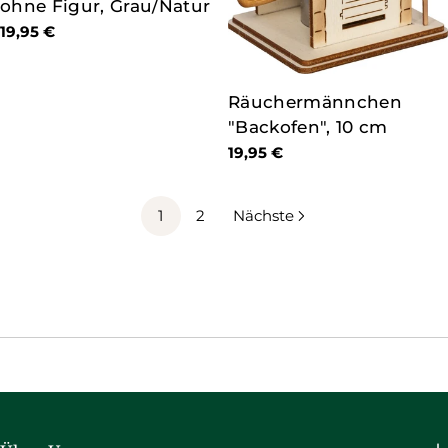
ohne Figur, Grau/Natur
Regulärer
19,95 €
Preis
TYP:
Räuchermännchen
"Backofen", 10 cm
Regulärer
19,95 €
Preis
1
2
Nächste