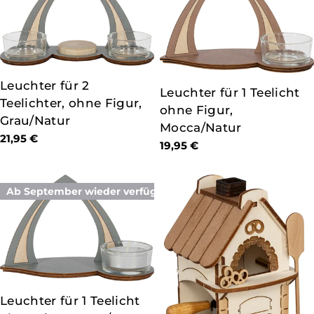
TYP:
Leuchter für 2
TYP:
Leuchter für 1 Teelicht
Teelichter, ohne Figur,
ohne Figur,
Grau/Natur
Mocca/Natur
Regulärer
21,95 €
Regulärer
19,95 €
Preis
Preis
Ab September wieder verfügbar
TYP:
Leuchter für 1 Teelicht