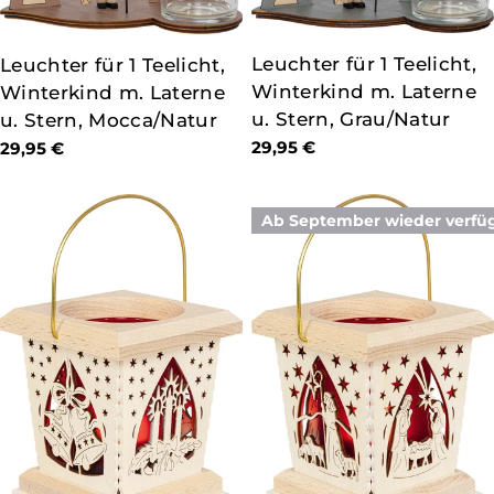
TYP:
Leuchter für 1 Teelicht,
TYP:
Leuchter für 1 Teelicht,
Winterkind m. Laterne
Winterkind m. Laterne
u. Stern, Grau/Natur
u. Stern, Mocca/Natur
Regulärer
29,95 €
Regulärer
29,95 €
Preis
Preis
Ab September wieder verfü