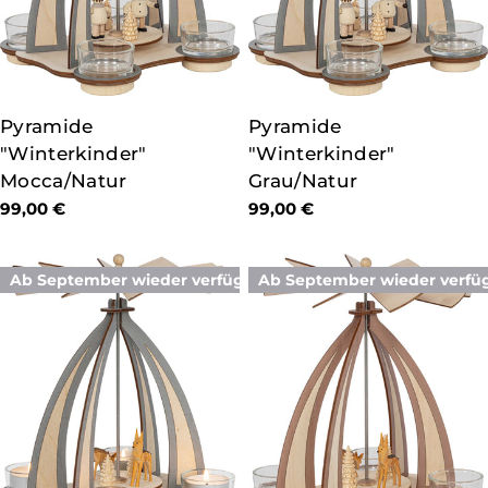
TYP:
Pyramide
TYP:
Pyramide
"Winterkinder"
"Winterkinder"
Mocca/Natur
Grau/Natur
Regulärer
99,00 €
Regulärer
99,00 €
Preis
Preis
Ab September wieder verfügbar
Ab September wieder verfü