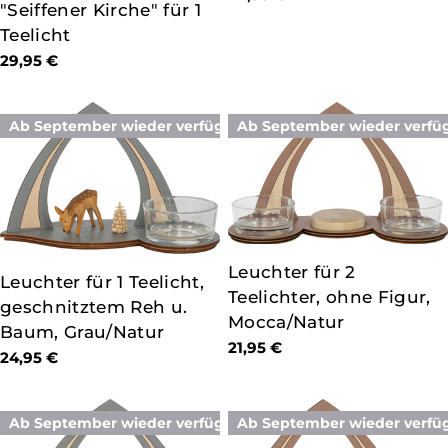
"Seiffener Kirche" für 1
Preis
Teelicht
Regulärer
29,95 €
Preis
Ab September wieder verfügbar
Ab September wieder verfü
TYP:
Leuchter für 2
TYP:
Leuchter für 1 Teelicht,
Teelichter, ohne Figur,
geschnitztem Reh u.
Mocca/Natur
Baum, Grau/Natur
Regulärer
21,95 €
Regulärer
24,95 €
Preis
Preis
Ab September wieder verfügbar
Ab September wieder verfü