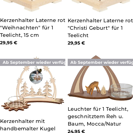
TYP:
Kerzenhalter Laterne rot
TYP:
Kerzenhalter Laterne rot
"Weihnachten" für 1
"Christi Geburt" für 1
Teelicht, 15 cm
Teelicht
Regulärer
29,95 €
Regulärer
29,95 €
Preis
Preis
Ab September wieder verfügbar
Ab September wieder verfü
TYP:
Leuchter für 1 Teelicht,
geschnitztem Reh u.
TYP:
Kerzenhalter mit
Baum, Mocca/Natur
handbemalter Kugel
Regulärer
24,95 €