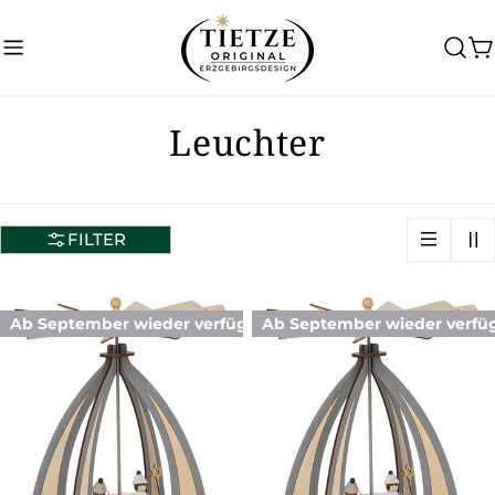
Zum
Inhalt
W
springen
S
Leuchter
a
m
FILTER
m
l
Ab September wieder verfügbar
Ab September wieder verfü
u
n
g
: