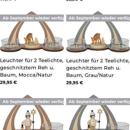
Preis
Preis
Ab September wieder verfügbar
Ab September wieder verfü
TYP:
Leuchter für 2 Teelichte,
TYP:
Leuchter für 2 Teelichte,
geschnitztem Reh u.
geschnitztem Reh u.
Baum, Mocca/Natur
Baum, Grau/Natur
Regulärer
29,95 €
Regulärer
29,95 €
Preis
Preis
Ab September wieder verfügbar
Ab September wieder verfü